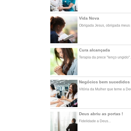
Vida Nova
Obrigada Jesus, obrigada meus p
Cura alcançada
Terapia da prece "lenço ungido"..
Negócios bem sucedidos
Vitória da Mulher que teme a Deu
Deus abriu as portas !
Fidelidade a Deus...