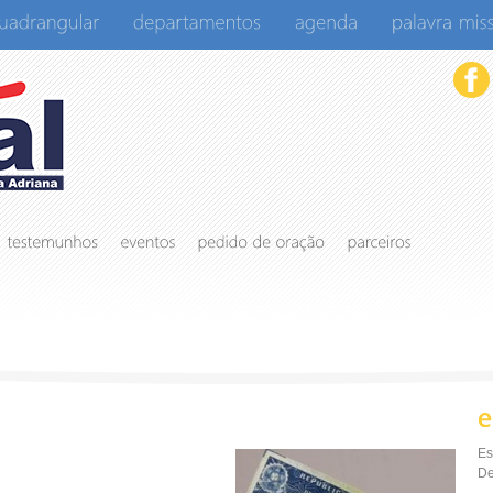
Es
De