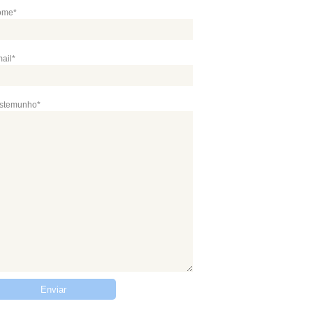
ome*
ail*
stemunho*