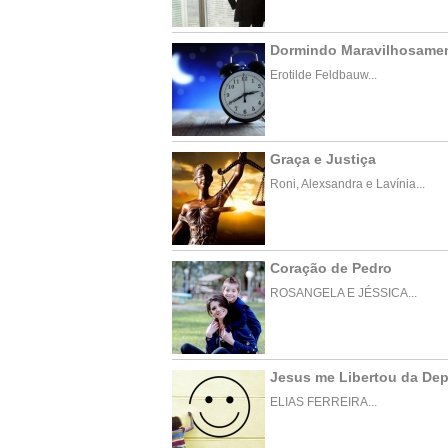
Dormindo Maravilhosame
Erotilde Feldbauw...
Graça e Justiça
Roni, Alexsandra e Lavínia...
Coração de Pedro
ROSANGELA E JÉSSICA...
Jesus me Libertou da De
ELIAS FERREIRA...