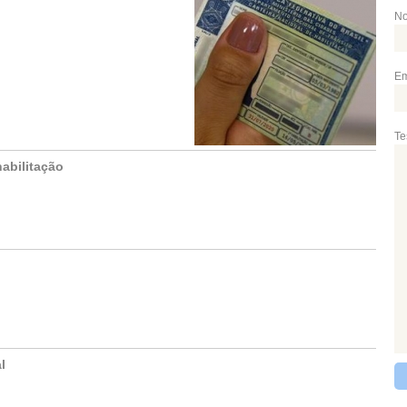
N
Em
Te
habilitação
l