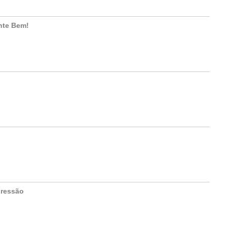
nte Bem!
pressão